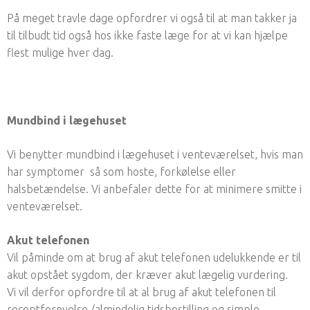
På meget travle dage opfordrer vi også til at man takker ja
til tilbudt tid også hos ikke faste læge for at vi kan hjælpe
flest mulige hver dag.
Mundbind i lægehuset
Vi benytter mundbind i lægehuset i venteværelset, hvis man
har symptomer så som hoste, forkølelse eller
halsbetændelse. Vi anbefaler dette for at minimere smitte i
venteværelset.
Akut telefonen
Vil påminde om at brug af akut telefonen udelukkende er til
akut opstået sygdom, der kræver akut lægelig vurdering.
Vi vil derfor opfordre til at al brug af akut telefonen til
receptfornyelse /almindelig tidsbestilling og simple